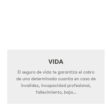
Para
VIDA
el
El seguro de vida te garantiza el cobro
seguro
de una determinada cuantía en caso de
de
invalidez, incapacidad profesional,
tu
fallecimiento, baja...
vehículo
te
ofrecemos