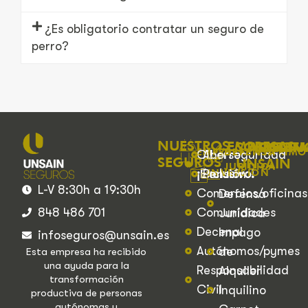
¿Es obligatorio contratar un seguro de
perro?
NUESTROS
EMPRESAS
CONTA
ASISTEN
ACTU
SOBRE
EMPRESAS/PATRIM
DEFENSA
Ciberseguridad
Ahorro
SEGUROS
UNSAIN
JURÍDICA
¡Exclusivo!
Pensión
INVERSIÓN
L-V 8:30h a 19:30h
Comercios/oficinas
Defensa
848 486 701
Comunidades
Jurídica
Decenal
Impago
infoseguros@unsain.es
Autónomos/pymes
de
Esta empresa ha recibido
una ayuda para la
Responsabilidad
Alquiler
transformación
Civil
Inquilino
productiva de personas
autónomas y