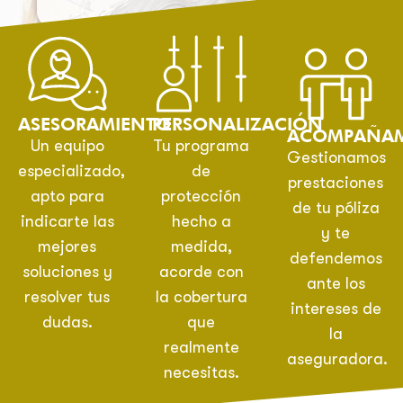
ASESORAMIENTO
PERSONALIZACIÓN
ACOMPAÑAM
Un equipo
Tu programa
Gestionamos
especializado,
de
prestaciones
apto para
protección
de tu póliza
indicarte las
hecho a
y te
mejores
medida,
defendemos
soluciones y
acorde con
ante los
resolver tus
la cobertura
intereses de
dudas.
que
la
realmente
aseguradora.
necesitas.